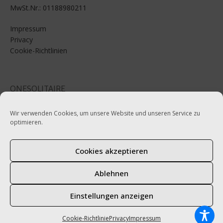
MwSt.Nr.: 01188980211
Impressum
Privacy
Cookie-Richtlinien
ONESOLITAIRE
Email: info@onesolitaire.com
Wir verwenden Cookies, um unsere Website und unseren Service zu
optimieren.
Tel:+39-0471-970799
Cookies akzeptieren
SERVICE
AGB
Ablehnen
Bezahlen
Lieferung
Einstellungen anzeigen
Cookie-Richtlinie
Privacy
Impressum