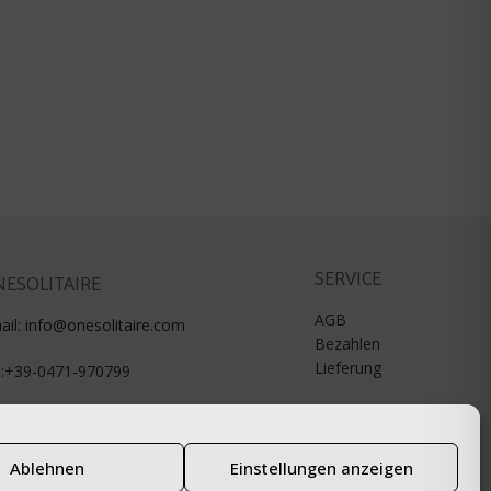
SERVICE
ESOLITAIRE
AGB
ail: info@onesolitaire.com
Bezahlen
Lieferung
l:+39-0471-970799
Ablehnen
Einstellungen anzeigen