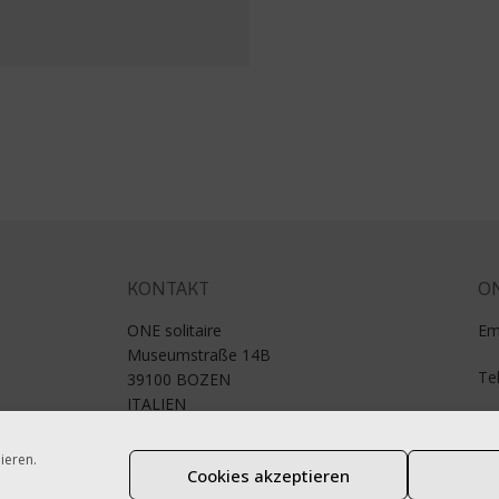
KONTAKT
ON
ONE solitaire
Em
Museumstraße 14B
Te
39100 BOZEN
ITALIEN
MwSt.Nr.: 01188980211
ieren.
Cookies akzeptieren
Impressum