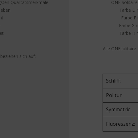
igsten Qualitätsmerkmale
ONE Solitaire
ieben:
Farbe D m
ht
Farbe F 
e
Farbe G m
it
Farbe H m
Alle ONEsolitaire
beziehen sich auf:
Schliff:
Politur:
Symmetrie:
Fluoreszenz: