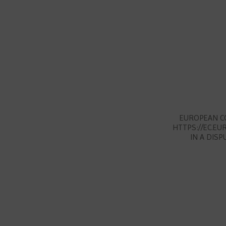
EUROPEAN C
HTTPS://EC.EU
IN A DIS