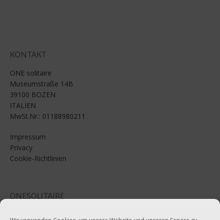
KONTAKT
ONE solitaire
Museumstraße 14B
39100 BOZEN
ITALIEN
MwSt.Nr.: 01188980211
Impressum
Privacy
Cookie-Richtlinien
ONESOLITAIRE
Email: info@onesolitaire.com