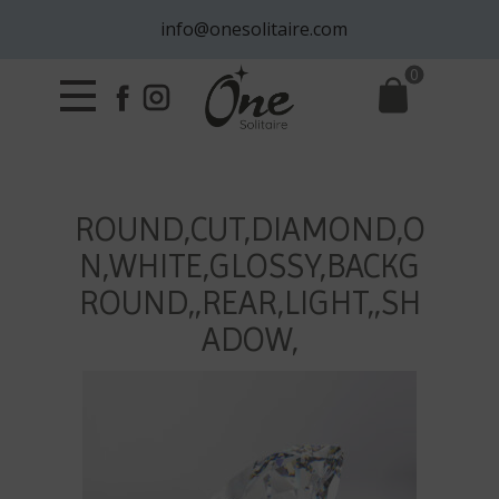
info@onesolitaire.com
0
ROUND,CUT,DIAMOND,O
N,WHITE,GLOSSY,BACKG
ROUND,,REAR,LIGHT,,SH
ADOW,