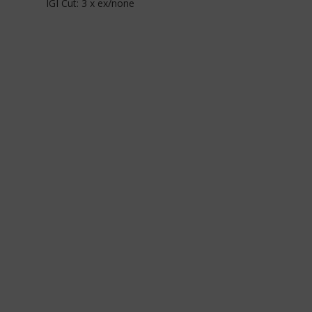
IGI Cut: 3 x ex/none