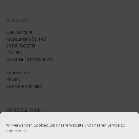
KONTAKT
ONE solitaire
Museumstraße 14B
39100 BOZEN
ITALIEN
MwSt.Nr.: 01188980211
Impressum
Privacy
Cookie-Richtlinien
ONESOLITAIRE
Email: info@onesolitaire.com
Wir verwenden Cookies, um unsere Website und unseren Service zu
optimieren.
Tel:+39-0471-970799