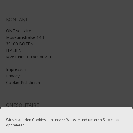
KONTAKT
ONE solitaire
Museumstraße 14B
39100 BOZEN
ITALIEN
MwSt.Nr.: 01188980211
Impressum
Privacy
Cookie-Richtlinien
ONESOLITAIRE
Email: info@onesolitaire.com
Wir verwenden Cookies, um unsere Website und unseren Service zu
optimieren.
Tel:+39-0471-970799