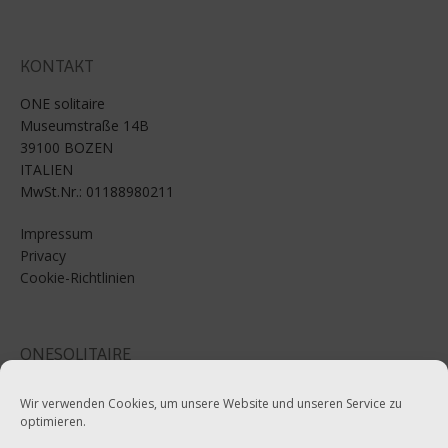
KONTAKT
ONE solitaire
Museumstraße 14B
39100 BOZEN
ITALIEN
MwSt.Nr.: 01188980211
Impressum
Privacy
Cookie-Richtlinien
ONESOLITAIRE
Email: info@onesolitaire.com
Wir verwenden Cookies, um unsere Website und unseren Service zu
optimieren.
Tel:+39-0471-970799