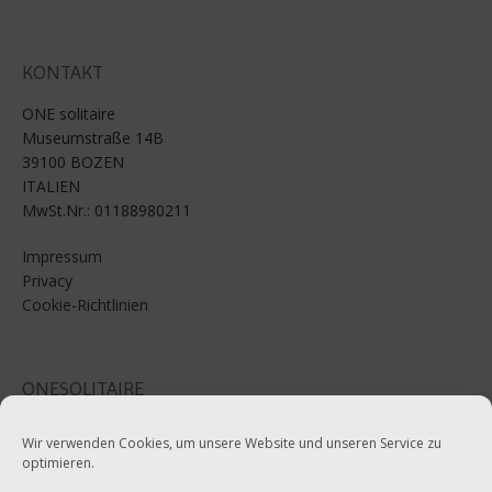
KONTAKT
ONE solitaire
Museumstraße 14B
39100 BOZEN
ITALIEN
MwSt.Nr.: 01188980211
Impressum
Privacy
Cookie-Richtlinien
ONESOLITAIRE
Email: info@onesolitaire.com
Wir verwenden Cookies, um unsere Website und unseren Service zu
optimieren.
Tel:+39-0471-970799