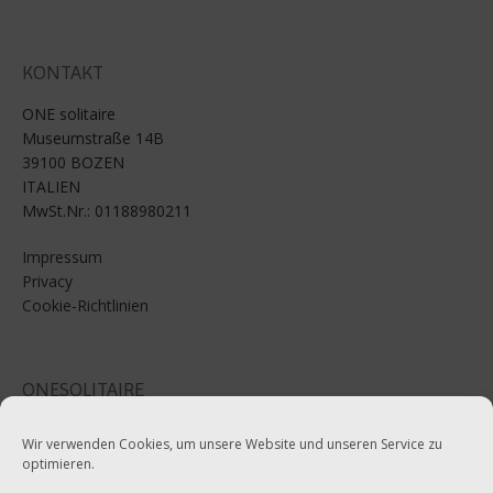
KONTAKT
ONE solitaire
Museumstraße 14B
39100 BOZEN
ITALIEN
MwSt.Nr.: 01188980211
Impressum
Privacy
Cookie-Richtlinien
ONESOLITAIRE
Email: info@onesolitaire.com
Wir verwenden Cookies, um unsere Website und unseren Service zu
optimieren.
Tel:+39-0471-970799