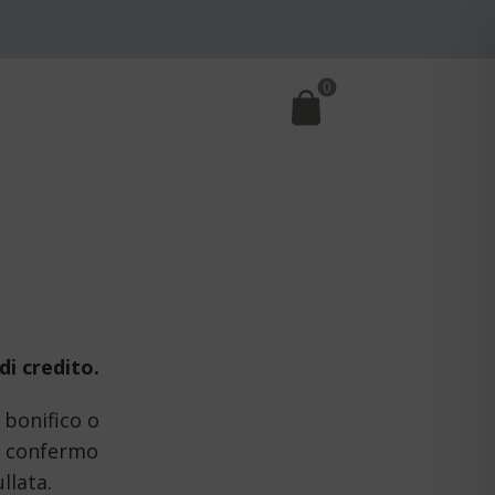
0
di credito.
 bonifico o
la confermo
llata.