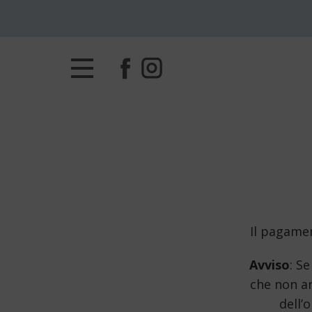
Il pagame
Avviso
: S
che non ar
dell’