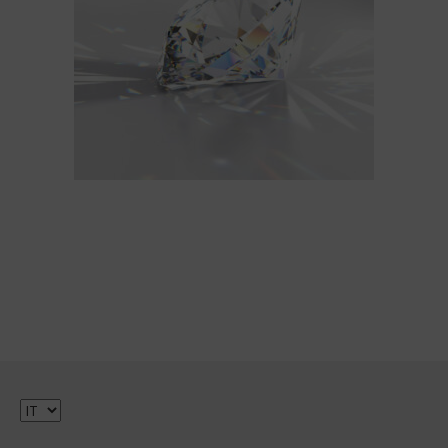
Scegli
una