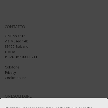
lingua
CONTATTO
ONE solitaire
Via Museo 14B
39100 Bolzano
ITALIA
P. IVA.: 01188980211
Colofone
Privacy
Cookie notice
ONESOLITAIRE
Email: info@onesolitaire.com