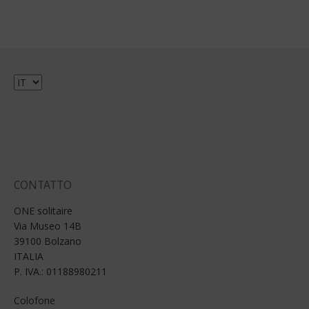
Scegli
una
lingua
CONTATTO
ONE solitaire
Via Museo 14B
39100 Bolzano
ITALIA
P. IVA.: 01188980211
Colofone