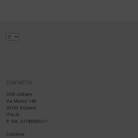
Scegli
una
lingua
CONTATTO
ONE solitaire
Via Museo 14B
39100 Bolzano
ITALIA
P. IVA.: 01188980211
Colofone