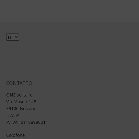
Scegli
una
lingua
CONTATTO
ONE solitaire
Via Museo 14B
39100 Bolzano
ITALIA
P. IVA.: 01188980211
Colofone