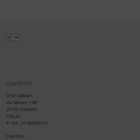
Scegli
una
lingua
CONTATTO
ONE solitaire
Via Museo 14B
39100 Bolzano
ITALIA
P. IVA.: 01188980211
Colofone