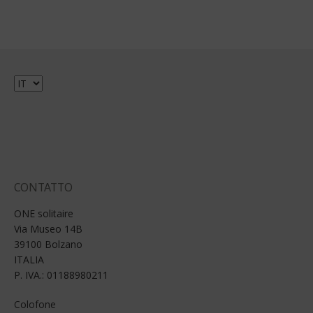
Scegli
una
lingua
CONTATTO
ONE solitaire
Via Museo 14B
39100 Bolzano
ITALIA
P. IVA.: 01188980211
Colofone