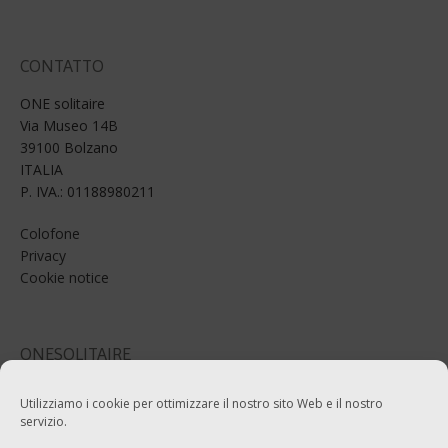
CONTATTO
ONE solitaire
Via Museo 14B
39100 Bolzano
ITALIA
P. IVA.: 01188980211
Colofone
Privacy
Cookie notice
ONESOLITAIRE
Email: info@onesolitaire.com
Utilizziamo i cookie per ottimizzare il nostro sito Web e il nostro
servizio.
Tel:+39-0471-970799