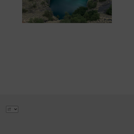
Scegli
una
lingua