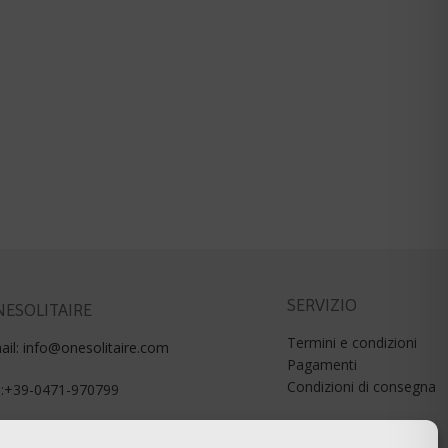
SERVIZIO
ESOLITAIRE
Termini e condizioni
ail: info@onesolitaire.com
Pagamenti
Condizioni di consegna
l:+39-0471-970799