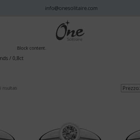
info@onesolitaire.com
Block content.
ds / 0,8ct
Prezzo:
 risultati
dal
più
economico