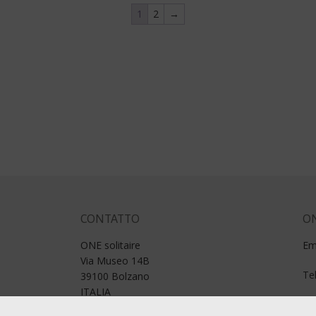
1
2
→
CONTATTO
ON
ONE solitaire
Em
Via Museo 14B
Te
39100 Bolzano
ITALIA
P. IVA.: 01188980211