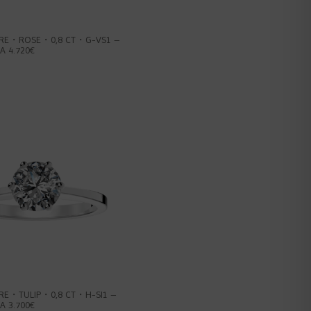
IRE・ROSE・0,8 CT・G-VS1 –
A 4.720€
IRE・TULIP・0,8 CT・H-SI1 –
A 3.700€