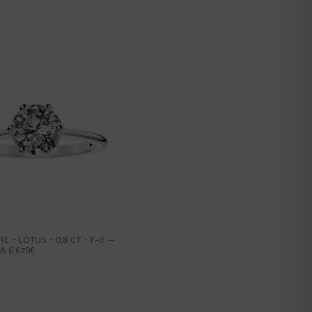
IRE・LOTUS・0,8 CT・F-IF –
A 6.670€