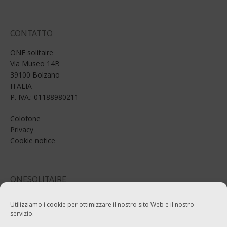
CONTATTO
ONE solitaire
Via Museo 14B
39100 Bolzano
ITALIA
P. IVA.: 01188980211
Colofone
Privacy
Cookie notice
ONESOLITAIRE
Email: info@onesolitaire.com
Utilizziamo i cookie per ottimizzare il nostro sito Web e il nostro
servizio.
Tel:+39-0471-970799