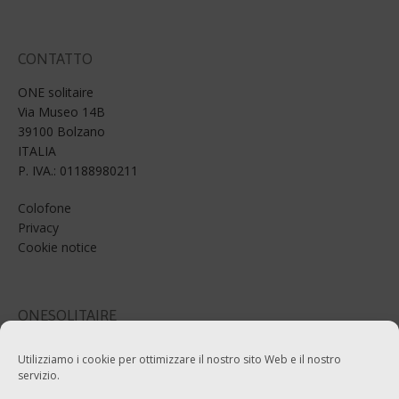
CONTATTO
ONE solitaire
Via Museo 14B
39100 Bolzano
ITALIA
P. IVA.: 01188980211
Colofone
Privacy
Cookie notice
ONESOLITAIRE
Email: info@onesolitaire.com
Utilizziamo i cookie per ottimizzare il nostro sito Web e il nostro
servizio.
Tel:+39-0471-970799