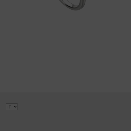
Scegli
una
lingua