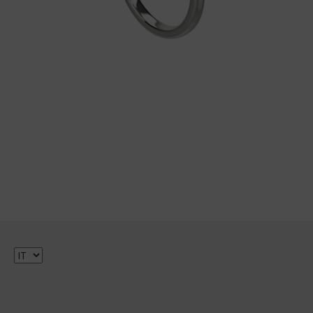
Scegli
una
lingua