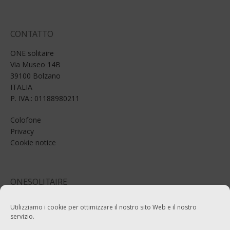
CONTATTO
ONE solitaire
Via Museo 14B
39100 Bolzano
ITALIA
P. IVA.: 01188980211
Colofone
Privacy
Cookie notice
ONESOLITAIRE
Email: info@onesolitaire.com
Utilizziamo i cookie per ottimizzare il nostro sito Web e il nostro
servizio.
Tel:+39-0471-970799