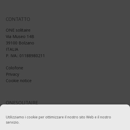
CONTATTO
ONE solitaire
Via Museo 14B
39100 Bolzano
ITALIA
P. IVA.: 01188980211
Colofone
Privacy
Cookie notice
ONESOLITAIRE
Email: info@onesolitaire.com
Utilizziamo i cookie per ottimizzare il nostro sito Web e il nostro
servizio.
Tel:+39-0471-970799