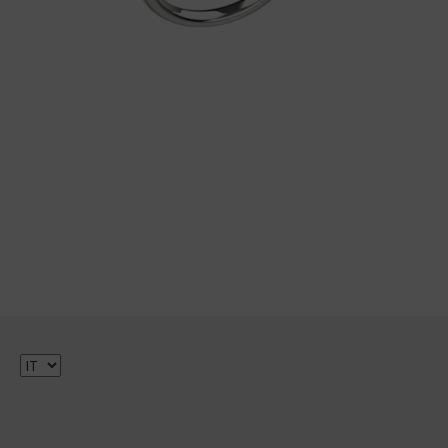
Scegli
una
lingua