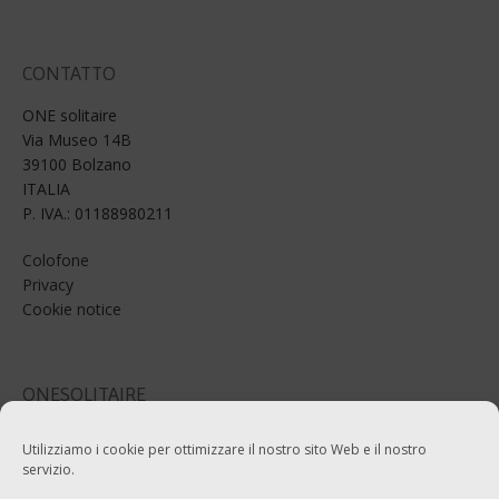
CONTATTO
ONE solitaire
Via Museo 14B
39100 Bolzano
ITALIA
P. IVA.: 01188980211
Colofone
Privacy
Cookie notice
ONESOLITAIRE
Email: info@onesolitaire.com
Utilizziamo i cookie per ottimizzare il nostro sito Web e il nostro
servizio.
Tel:+39-0471-970799